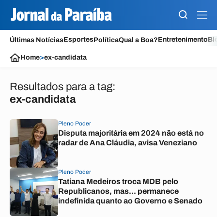
Esportes
Entretenimento
Bl
Últimas Notícias
Política
Qual a Boa?
Home
>
ex-candidata
Resultados para a tag:
ex-candidata
Pleno Poder
Disputa majoritária em 2024 não está no
radar de Ana Cláudia, avisa Veneziano
Pleno Poder
Tatiana Medeiros troca MDB pelo
Republicanos, mas... permanece
indefinida quanto ao Governo e Senado