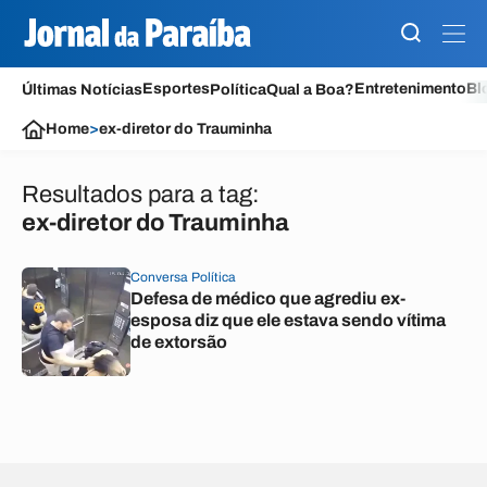
Esportes
Entretenimento
Bl
Últimas Notícias
Política
Qual a Boa?
Home
>
ex-diretor do Trauminha
Resultados para a tag:
ex-diretor do Trauminha
Conversa Política
Defesa de médico que agrediu ex-
esposa diz que ele estava sendo vítima
de extorsão