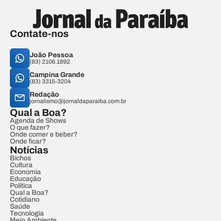
Contate-nos
João Pessoa
(83) 2106.1892
Campina Grande
(83) 3315-3204
Redação
jornalismo@jornaldaparaiba.com.br
Qual a Boa?
Agenda de Shows
O que fazer?
Onde comer e beber?
Onde ficar?
Notícias
Bichos
Cultura
Economia
Educação
Política
Qual a Boa?
Cotidiano
Saúde
Tecnologia
Meio Ambiente