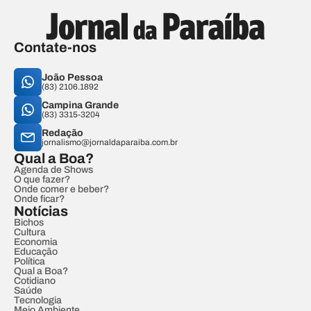
Contate-nos
João Pessoa
(83) 2106.1892
Campina Grande
(83) 3315-3204
Redação
jornalismo@jornaldaparaiba.com.br
Qual a Boa?
Agenda de Shows
O que fazer?
Onde comer e beber?
Onde ficar?
Notícias
Bichos
Cultura
Economia
Educação
Política
Qual a Boa?
Cotidiano
Saúde
Tecnologia
Meio Ambiente