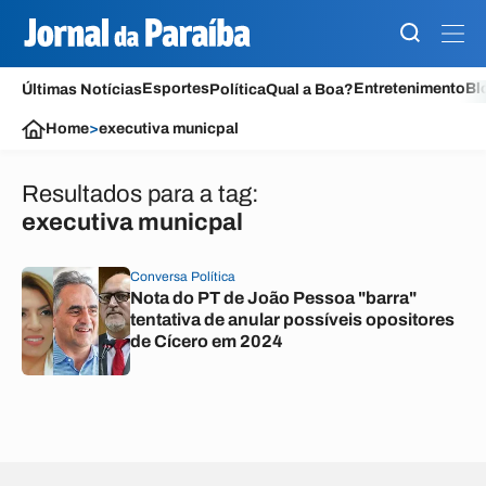
Esportes
Entretenimento
Bl
Últimas Notícias
Política
Qual a Boa?
Home
>
executiva municpal
Resultados para a tag:
executiva municpal
Conversa Política
Nota do PT de João Pessoa "barra"
tentativa de anular possíveis opositores
de Cícero em 2024