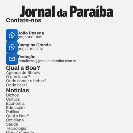
Contate-nos
João Pessoa
(83) 2106.1892
Campina Grande
(83) 3315-3204
Redação
jornalismo@jornaldaparaiba.com.br
Qual a Boa?
Agenda de Shows
O que fazer?
Onde comer e beber?
Onde ficar?
Notícias
Bichos
Cultura
Economia
Educação
Política
Qual a Boa?
Cotidiano
Saúde
Tecnologia
Meio Ambiente