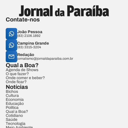
Contate-nos
João Pessoa
(83) 2106.1892
Campina Grande
(83) 3315-3204
Redação
jornalismo@jornaldaparaiba.com.br
Qual a Boa?
Agenda de Shows
O que fazer?
Onde comer e beber?
Onde ficar?
Notícias
Bichos
Cultura
Economia
Educação
Política
Qual a Boa?
Cotidiano
Saúde
Tecnologia
Meio Ambiente