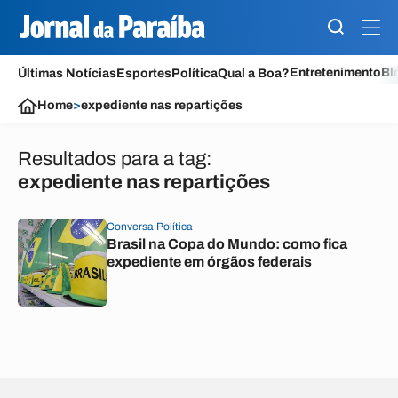
Entretenimento
Bl
Últimas Notícias
Esportes
Política
Qual a Boa?
Home
>
expediente nas repartições
Resultados para a tag:
expediente nas repartições
Conversa Política
Brasil na Copa do Mundo: como fica
expediente em órgãos federais