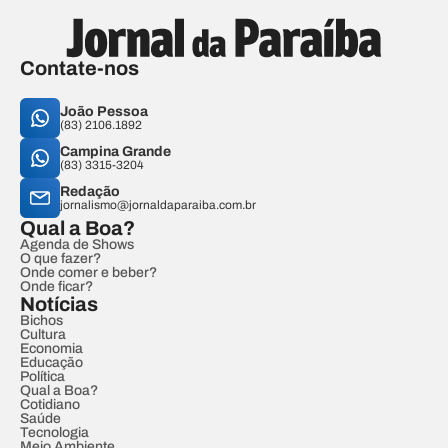
Contate-nos
João Pessoa
(83) 2106.1892
Campina Grande
(83) 3315-3204
Redação
jornalismo@jornaldaparaiba.com.br
Qual a Boa?
Agenda de Shows
O que fazer?
Onde comer e beber?
Onde ficar?
Notícias
Bichos
Cultura
Economia
Educação
Política
Qual a Boa?
Cotidiano
Saúde
Tecnologia
Meio Ambiente