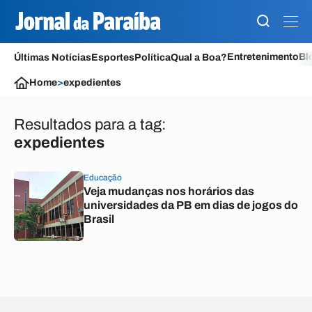
Entretenimento
Bl
Últimas Notícias
Esportes
Política
Qual a Boa?
Home
>
expedientes
Resultados para a tag:
expedientes
Educação
Veja mudanças nos horários das
universidades da PB em dias de jogos do
Brasil