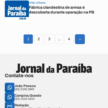
Vida Urbana
Fábrica clandestina de armas é
descoberta durante operação na PB
1
2
3
...
4
>
Contate-nos
João Pessoa
(83) 2106.1892
Campina Grande
(83) 3315-3204
Redação