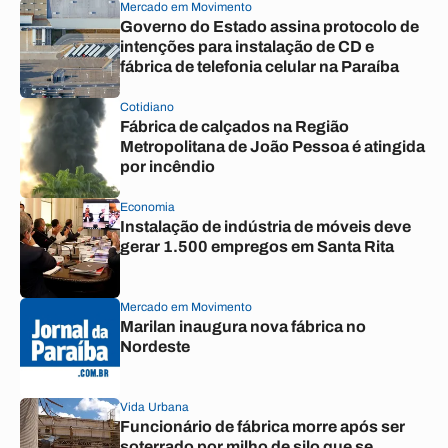
Mercado em Movimento
Governo do Estado assina protocolo de
intenções para instalação de CD e
fábrica de telefonia celular na Paraíba
Cotidiano
Fábrica de calçados na Região
Metropolitana de João Pessoa é atingida
por incêndio
Economia
Instalação de indústria de móveis deve
gerar 1.500 empregos em Santa Rita
Mercado em Movimento
Marilan inaugura nova fábrica no
Nordeste
Vida Urbana
Funcionário de fábrica morre após ser
soterrado por milho de silo que se