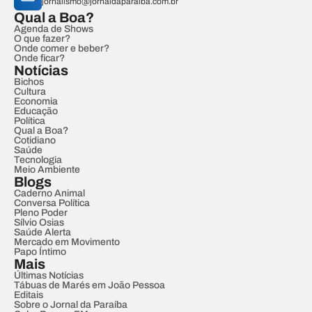
jornalismo@jornaldaparaiba.com.br
Qual a Boa?
Agenda de Shows
O que fazer?
Onde comer e beber?
Onde ficar?
Notícias
Bichos
Cultura
Economia
Educação
Política
Qual a Boa?
Cotidiano
Saúde
Tecnologia
Meio Ambiente
Blogs
Caderno Animal
Conversa Política
Pleno Poder
Sílvio Osias
Saúde Alerta
Mercado em Movimento
Papo Íntimo
Mais
Últimas Notícias
Tábuas de Marés em João Pessoa
Editais
Sobre o Jornal da Paraíba