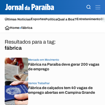
Esportes
Entretenimento
Bl
Últimas Notícias
Política
Qual a Boa?
Home
>
fábrica
Resultados para a tag:
fábrica
Mercado em Movimento
Fábrica na Paraíba deve gerar 200 vagas
de emprego
Vamos Trabalhar
Fábrica de calçados tem 40 vagas de
emprego abertas em Campina Grande