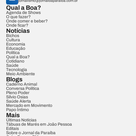
jornalismo@jornaldaparaiba.com.br
Qual a Boa?
Agenda de Shows
O que fazer?
Onde comer e beber?
Onde ficar?
Notícias
Bichos
Cultura
Economia
Educação
Política
Qual a Boa?
Cotidiano
Saúde
Tecnologia
Meio Ambiente
Blogs
Caderno Animal
Conversa Política
Pleno Poder
Sílvio Osias
Saúde Alerta
Mercado em Movimento
Papo Íntimo
Mais
Últimas Notícias
Tábuas de Marés em João Pessoa
Editais
Sobre o Jornal da Paraíba