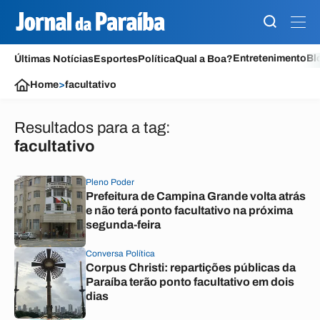
Entretenimento
Bl
Últimas Notícias
Esportes
Política
Qual a Boa?
Home
>
facultativo
Resultados para a tag:
facultativo
Pleno Poder
Prefeitura de Campina Grande volta atrás
e não terá ponto facultativo na próxima
segunda-feira
Conversa Política
Corpus Christi: repartições públicas da
Paraíba terão ponto facultativo em dois
dias