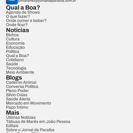
jornalismo@jornaldaparaiba.com.br
Qual a Boa?
Agenda de Shows
O que fazer?
Onde comer e beber?
Onde ficar?
Notícias
Bichos
Cultura
Economia
Educação
Política
Qual a Boa?
Cotidiano
Saúde
Tecnologia
Meio Ambiente
Blogs
Caderno Animal
Conversa Política
Pleno Poder
Sílvio Osias
Saúde Alerta
Mercado em Movimento
Papo Íntimo
Mais
Últimas Notícias
Tábuas de Marés em João Pessoa
Editais
Sobre o Jornal da Paraíba