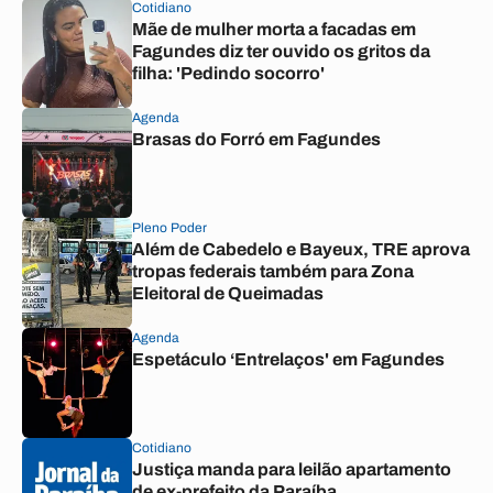
Cotidiano
Mãe de mulher morta a facadas em
Fagundes diz ter ouvido os gritos da
filha: 'Pedindo socorro'
Agenda
Brasas do Forró em Fagundes
Pleno Poder
Além de Cabedelo e Bayeux, TRE aprova
tropas federais também para Zona
Eleitoral de Queimadas
Agenda
Espetáculo ‘Entrelaços' em Fagundes
Cotidiano
Justiça manda para leilão apartamento
de ex-prefeito da Paraíba