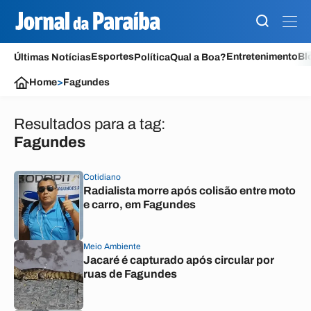
Esportes
Entretenimento
Bl
Últimas Notícias
Política
Qual a Boa?
Home
>
Fagundes
Resultados para a tag:
Fagundes
Cotidiano
Radialista morre após colisão entre moto
e carro, em Fagundes
Meio Ambiente
Jacaré é capturado após circular por
ruas de Fagundes