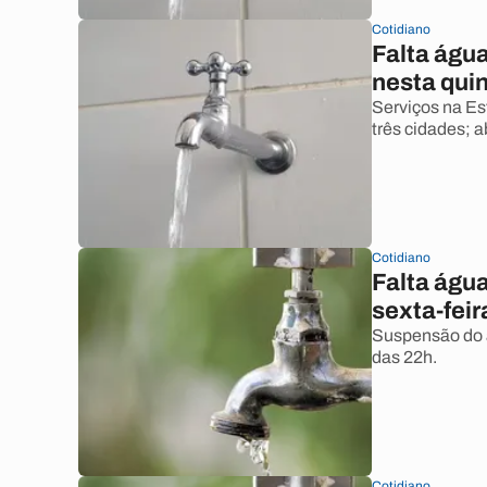
Cotidiano
Falta águ
nesta quin
Serviços na Es
três cidades; 
Cotidiano
Falta águ
sexta-feir
Suspensão do 
das 22h.
Cotidiano