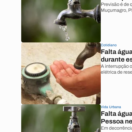
Previsão é de q
Muçumagro, Pl
Cotidiano
Falta águ
durante e
A interrupção 
elétrica de res
Vida Urbana
Falta águ
Pessoa ne
Em decorrênci