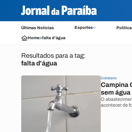
Esportes
Últimas Notícias
Política
Home
>
falta d'água
Resultados para a tag:
falta d'água
Cotidiano
Campina G
sem água n
O abastecimento
acontecer de f