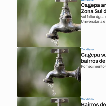
Cagepa an
Zona Sul 
Vai faltar águ
Universitária 
Cotidiano
Cagepa su
bairros de
Fornecimento va
Cotidiano
Bairros d