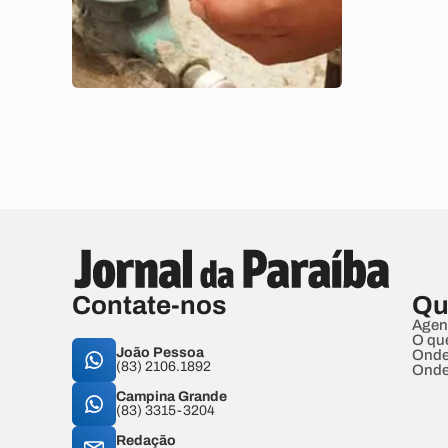
Contate-nos
Qu
Agen
O qu
João Pessoa
Onde
(83) 2106.1892
Onde
Campina Grande
(83) 3315-3204
Redação