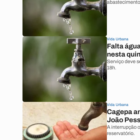
abastecimento 
Vida Urbana
Falta águ
nesta quin
Serviço deve se
18h.
Vida Urbana
Cagepa an
João Pess
A interrupção o
reservatório.