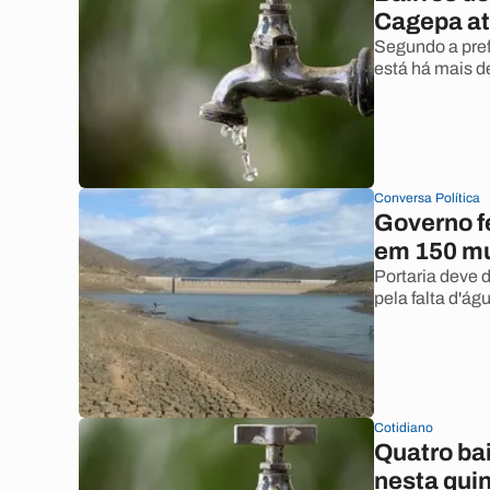
Cagepa atr
Segundo a pref
está há mais d
Conversa Política
Governo f
em 150 mu
Portaria deve 
pela falta d'ág
Cotidiano
Quatro ba
nesta quin