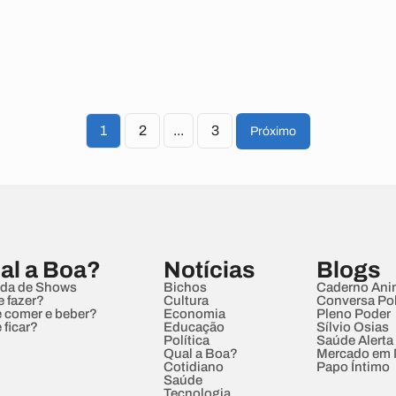
1
2
...
3
Próximo
al a Boa?
Notícias
Blogs
da de Shows
Bichos
Caderno Ani
e fazer?
Cultura
Conversa Pol
 comer e beber?
Economia
Pleno Poder
 ficar?
Educação
Sílvio Osias
Política
Saúde Alerta
Qual a Boa?
Mercado em
Cotidiano
Papo Íntimo
Saúde
Tecnologia