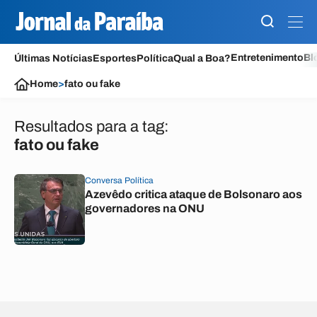
Entretenimento
Bl
Últimas Notícias
Esportes
Política
Qual a Boa?
Home
>
fato ou fake
Resultados para a tag:
fato ou fake
Conversa Política
Azevêdo critica ataque de Bolsonaro aos
governadores na ONU