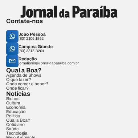
Contate-nos
João Pessoa
(83) 2106.1892
Campina Grande
(83) 3315-3204
Redação
jornalismo@jornaldaparaiba.com.br
Qual a Boa?
Agenda de Shows
O que fazer?
Onde comer e beber?
Onde ficar?
Notícias
Bichos
Cultura
Economia
Educação
Política
Qual a Boa?
Cotidiano
Saúde
Tecnologia
Meio Ambiente