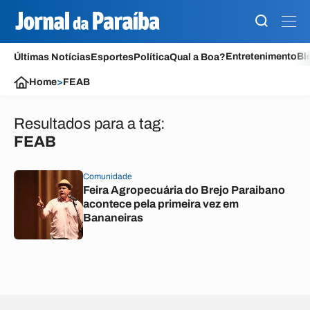
Entretenimento
Bl
Últimas Notícias
Esportes
Política
Qual a Boa?
Home
>
FEAB
Resultados para a tag:
FEAB
Comunidade
Feira Agropecuária do Brejo Paraibano
acontece pela primeira vez em
Bananeiras