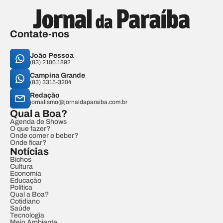
Contate-nos
João Pessoa
(83) 2106.1892
Campina Grande
(83) 3315-3204
Redação
jornalismo@jornaldaparaiba.com.br
Qual a Boa?
Agenda de Shows
O que fazer?
Onde comer e beber?
Onde ficar?
Notícias
Bichos
Cultura
Economia
Educação
Política
Qual a Boa?
Cotidiano
Saúde
Tecnologia
Meio Ambiente