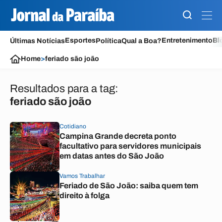
Esportes
Entretenimento
Bl
Últimas Notícias
Política
Qual a Boa?
Home
>
feriado são joão
Resultados para a tag:
feriado são joão
Cotidiano
Campina Grande decreta ponto
facultativo para servidores municipais
em datas antes do São João
Vamos Trabalhar
Feriado de São João: saiba quem tem
direito à folga