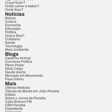
O que fazer?
Onde comer e beber?
Onde ficar?
Notícias
Bichos
Cultura
Economia
Educação
Política
Qual a Boa?
Cotidiano
Saúde
Tecnologia
Meio Ambiente
Blogs
Caderno Animal
Conversa Política
Pleno Poder
Sílvio Osias
Saúde Alerta
Mercado em Movimento
Papo Íntimo
Mais
Últimas Notícias
Tábuas de Marés em João Pessoa
Editais
Sobre o Jornal da Paraíba
Cabo Branco FM
CBN Paraíba
Expediente