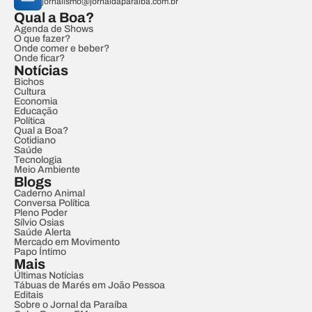
jornalismo@jornaldaparaiba.com.br
Qual a Boa?
Agenda de Shows
O que fazer?
Onde comer e beber?
Onde ficar?
Notícias
Bichos
Cultura
Economia
Educação
Política
Qual a Boa?
Cotidiano
Saúde
Tecnologia
Meio Ambiente
Blogs
Caderno Animal
Conversa Política
Pleno Poder
Sílvio Osias
Saúde Alerta
Mercado em Movimento
Papo Íntimo
Mais
Últimas Notícias
Tábuas de Marés em João Pessoa
Editais
Sobre o Jornal da Paraíba