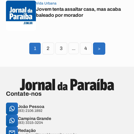
Vida Urbana
Jovem tenta assaltar casa, mas acaba
baleado por morador
1
2
3
...
4
>
Contate-nos
João Pessoa
(83) 2106.1892
Campina Grande
(83) 3315-3204
Redação