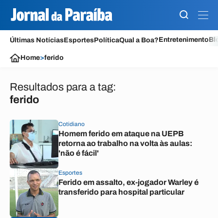
Entretenimento
Bl
Últimas Notícias
Esportes
Política
Qual a Boa?
Home
>
ferido
Resultados para a tag:
ferido
Cotidiano
Homem ferido em ataque na UEPB
retorna ao trabalho na volta às aulas:
'não é fácil'
Esportes
Ferido em assalto, ex-jogador Warley é
transferido para hospital particular