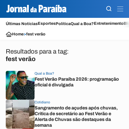
Esportes
Entretenimento
Bl
Últimas Notícias
Política
Qual a Boa?
Home
>
fest verão
Resultados para a tag:
fest verão
Qual a Boa?
Fest Verão Paraíba 2026: programação
oficial é divulgada
Cotidiano
Sangramento de açudes após chuvas,
Crítica de secretário ao Fest Verão e
Alerta de Chuvas são destaques da
semana