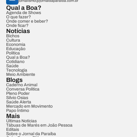
jornalismo@jornaldaparaiba.com.br
Qual a Boa?
Agenda de Shows
O que fazer?
Onde comer e beber?
Onde ficar?
Notícias
Bichos
Cultura
Economia
Educação
Política
Qual a Boa?
Cotidiano
Saúde
Tecnologia
Meio Ambiente
Blogs
Caderno Animal
Conversa Política
Pleno Poder
Sílvio Osias
Saúde Alerta
Mercado em Movimento
Papo Íntimo
Mais
Últimas Notícias
Tábuas de Marés em João Pessoa
Editais
Sobre o Jornal da Paraíba