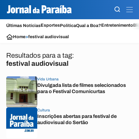
Esportes
Entretenimento
Bl
Últimas Notícias
Política
Qual a Boa?
Home
>
festival audiovisual
Resultados para a tag:
festival audiovisual
Vida Urbana
Divulgada lista de filmes selecionados
para o Festival Comunicurtas
Cultura
Inscrições abertas para festival de
audiovisual do Sertão