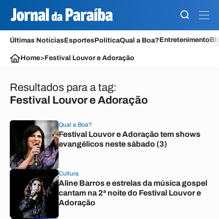
Entretenimento
Bl
Últimas Notícias
Esportes
Política
Qual a Boa?
Home
>
Festival Louvor e Adoração
Resultados para a tag:
Festival Louvor e Adoração
Qual a Boa?
Festival Louvor e Adoração tem shows
evangélicos neste sábado (3)
Cultura
Aline Barros e estrelas da música gospel
cantam na 2ª noite do Festival Louvor e
Adoração