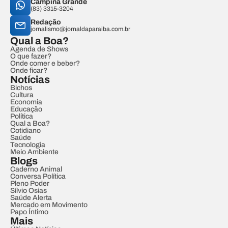
Campina Grande
(83) 3315-3204
Redação
jornalismo@jornaldaparaiba.com.br
Qual a Boa?
Agenda de Shows
O que fazer?
Onde comer e beber?
Onde ficar?
Notícias
Bichos
Cultura
Economia
Educação
Política
Qual a Boa?
Cotidiano
Saúde
Tecnologia
Meio Ambiente
Blogs
Caderno Animal
Conversa Política
Pleno Poder
Sílvio Osias
Saúde Alerta
Mercado em Movimento
Papo Íntimo
Mais