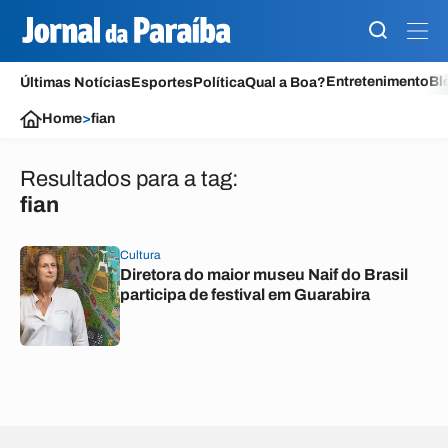
Entretenimento
Bl
Últimas Notícias
Esportes
Política
Qual a Boa?
Home
>
fian
Resultados para a tag:
fian
Cultura
Diretora do maior museu Naif do Brasil
participa de festival em Guarabira