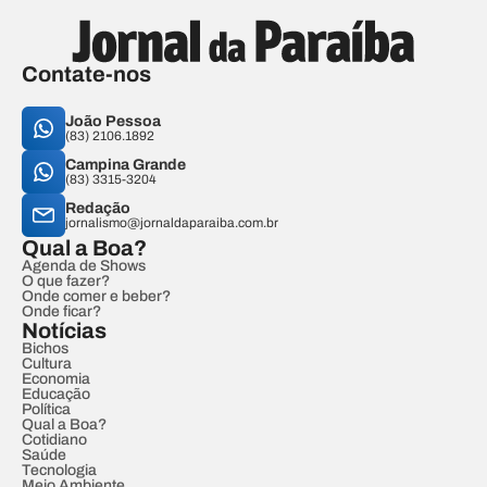
Contate-nos
João Pessoa
(83) 2106.1892
Campina Grande
(83) 3315-3204
Redação
jornalismo@jornaldaparaiba.com.br
Qual a Boa?
Agenda de Shows
O que fazer?
Onde comer e beber?
Onde ficar?
Notícias
Bichos
Cultura
Economia
Educação
Política
Qual a Boa?
Cotidiano
Saúde
Tecnologia
Meio Ambiente