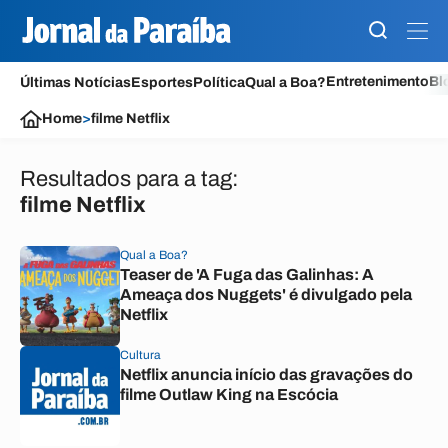
Entretenimento
Bl
Últimas Notícias
Esportes
Política
Qual a Boa?
Home
>
filme Netflix
Resultados para a tag:
filme Netflix
Qual a Boa?
Teaser de 'A Fuga das Galinhas: A
Ameaça dos Nuggets' é divulgado pela
Netflix
Cultura
Netflix anuncia início das gravações do
filme Outlaw King na Escócia