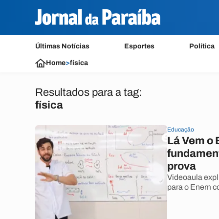
Últimas Notícias
Esportes
Política
Home
>
física
Resultados para a tag:
física
Educação
Lá Vem o 
fundament
prova
Videoaula expl
para o Enem co