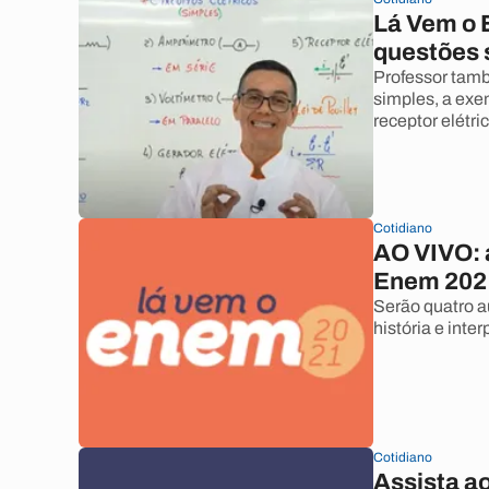
Lá Vem o 
questões s
Professor tamb
simples, a exem
receptor elétric
Cotidiano
AO VIVO: 
Enem 202
Serão quatro au
história e inte
Cotidiano
Assista ao