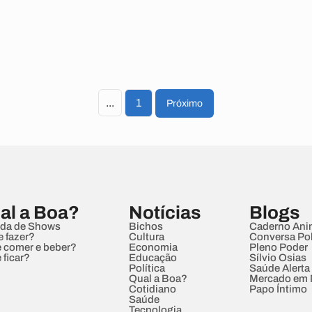
...
1
Próximo
al a Boa?
Notícias
Blogs
da de Shows
Bichos
Caderno Ani
e fazer?
Cultura
Conversa Pol
 comer e beber?
Economia
Pleno Poder
 ficar?
Educação
Sílvio Osias
Política
Saúde Alerta
Qual a Boa?
Mercado em
Cotidiano
Papo Íntimo
Saúde
Tecnologia