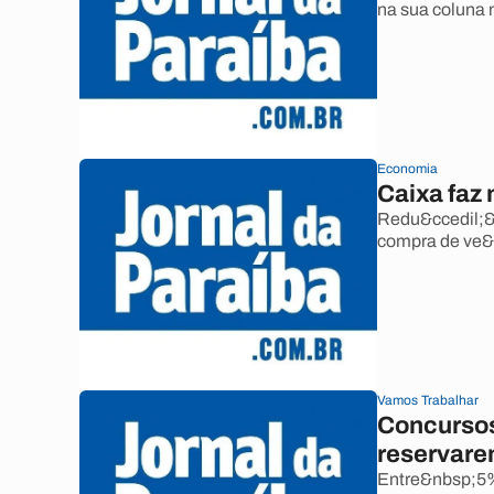
na sua coluna 
Economia
Caixa faz 
Redu&ccedil;&a
compra de ve&i
Vamos Trabalhar
Concursos
reservare
Entre&nbsp;5%