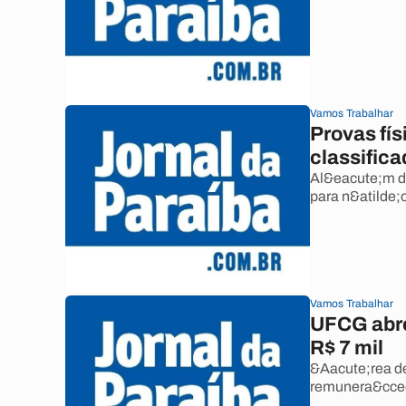
Vamos Trabalhar
Provas fí
classific
Al&eacute;m da
para n&atilde;
Vamos Trabalhar
UFCG abre
R$ 7 mil
&Aacute;rea d
remunera&ccedi