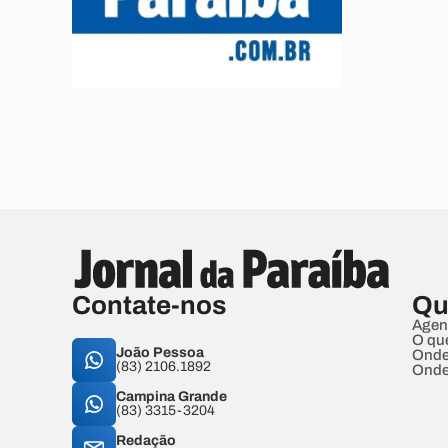
Contate-nos
Qu
Agen
O qu
João Pessoa
Onde
(83) 2106.1892
Onde
Campina Grande
(83) 3315-3204
Redação