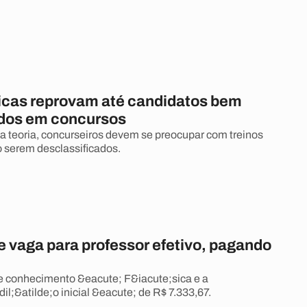
sicas reprovam até candidatos bem
ados em concursos
 teoria, concurseiros devem se preocupar com treinos
o serem desclassificados.
 vaga para professor efetivo, pagando
e conhecimento &eacute; F&iacute;sica e a
l;&atilde;o inicial &eacute; de R$ 7.333,67.