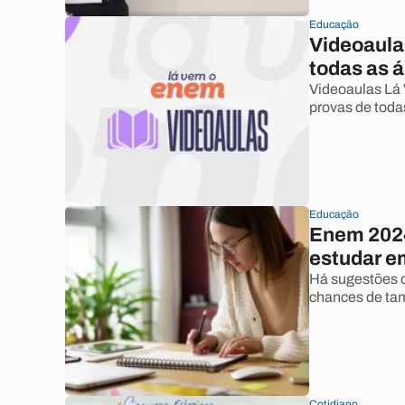
Educação
Videoaula
todas as 
Videoaulas Lá
provas de todas
Educação
Enem 2024
estudar e
Há sugestões 
chances de ta
Cotidiano