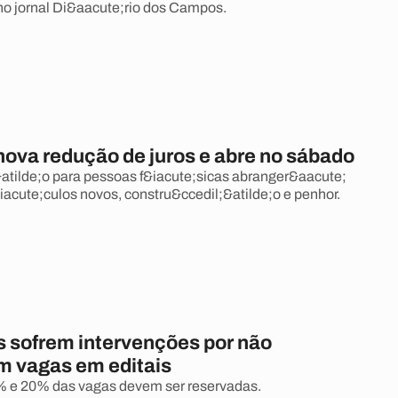
no jornal Di&aacute;rio dos Campos.
nova redução de juros e abre no sábado
tilde;o para pessoas f&iacute;sicas abranger&aacute;
acute;culos novos, constru&ccedil;&atilde;o e penhor.
 sofrem intervenções por não
m vagas em editais
 e 20% das vagas devem ser reservadas.