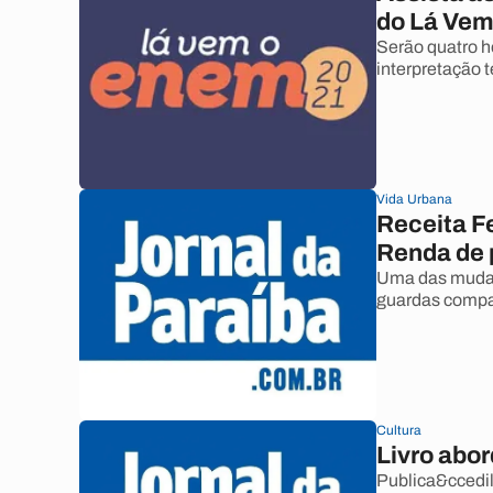
do Lá Vem
Serão quatro ho
interpretação t
Vida Urbana
Receita F
Renda de 
Uma das mudan&
guardas compa
Cultura
Livro abo
Publica&ccedil