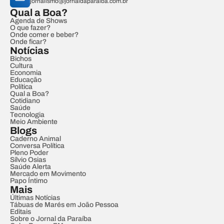
jornalismo@jornaldaparaiba.com.br
Qual a Boa?
Agenda de Shows
O que fazer?
Onde comer e beber?
Onde ficar?
Notícias
Bichos
Cultura
Economia
Educação
Política
Qual a Boa?
Cotidiano
Saúde
Tecnologia
Meio Ambiente
Blogs
Caderno Animal
Conversa Política
Pleno Poder
Sílvio Osias
Saúde Alerta
Mercado em Movimento
Papo Íntimo
Mais
Últimas Notícias
Tábuas de Marés em João Pessoa
Editais
Sobre o Jornal da Paraíba