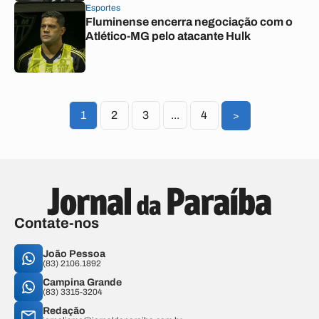
Esportes
Fluminense encerra negociação com o
Atlético-MG pelo atacante Hulk
1
2
3
...
4
>
Contate-nos
João Pessoa
(83) 2106.1892
Campina Grande
(83) 3315-3204
Redação