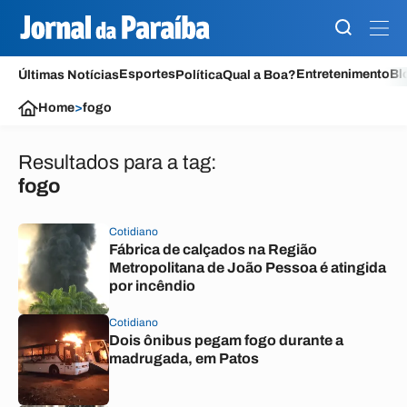
Esportes
Entretenimento
Bl
Últimas Notícias
Política
Qual a Boa?
Home
>
fogo
Resultados para a tag:
fogo
Cotidiano
Fábrica de calçados na Região
Metropolitana de João Pessoa é atingida
por incêndio
Cotidiano
Dois ônibus pegam fogo durante a
madrugada, em Patos