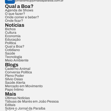
jornalismo@jornaldaparaiba.com.br
Qual a Boa?
Agenda de Shows
O que fazer?
Onde comer e beber?
Onde ficar?
Notícias
Bichos
Cultura
Economia
Educação
Política
Qual a Boa?
Cotidiano
Saúde
Tecnologia
Meio Ambiente
Blogs
Caderno Animal
Conversa Política
Pleno Poder
Sílvio Osias
Saúde Alerta
Mercado em Movimento
Papo Íntimo
Mais
Últimas Notícias
Tábuas de Marés em João Pessoa
Editais
Sobre o Jornal da Paraíba