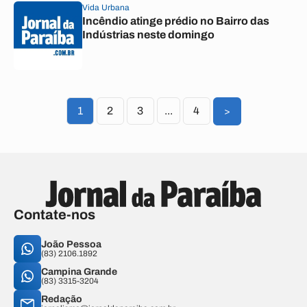
Vida Urbana
Incêndio atinge prédio no Bairro das
Indústrias neste domingo
1
2
3
...
4
>
Contate-nos
João Pessoa
(83) 2106.1892
Campina Grande
(83) 3315-3204
Redação