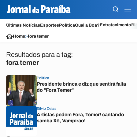
Entretenimento
Bl
Últimas Notícias
Esportes
Política
Qual a Boa?
Home
>
fora temer
Resultados para a tag:
fora temer
Política
Presidente brinca e diz que sentirá falta
do "Fora Temer"
Silvio Osias
Artistas pedem Fora, Temer! cantando
samba Xô, Vampirão!