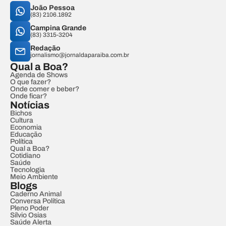
João Pessoa
(83) 2106.1892
Campina Grande
(83) 3315-3204
Redação
jornalismo@jornaldaparaiba.com.br
Qual a Boa?
Agenda de Shows
O que fazer?
Onde comer e beber?
Onde ficar?
Notícias
Bichos
Cultura
Economia
Educação
Política
Qual a Boa?
Cotidiano
Saúde
Tecnologia
Meio Ambiente
Blogs
Caderno Animal
Conversa Política
Pleno Poder
Sílvio Osias
Saúde Alerta