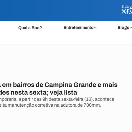
Siga 
Siga 
Entretenimento
Blogs
Qual a Boa?
a em bairros de Campina Grande e mais
es nesta sexta; veja lista
rária, a partir das 9h desta sexta-feira (16), acontece
feita manutenção corretiva na adutora de 700mm.