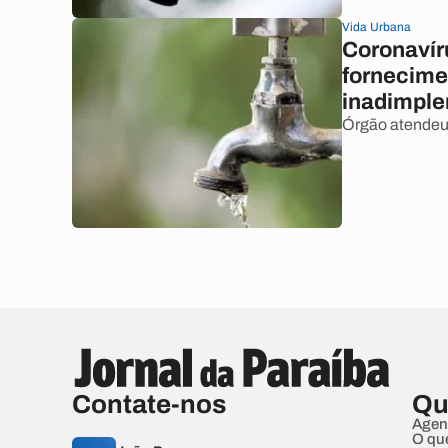
Vida Urbana
Coronavír
fornecime
inadimple
Órgão atendeu 
Contate-nos
Qu
Agen
O qu