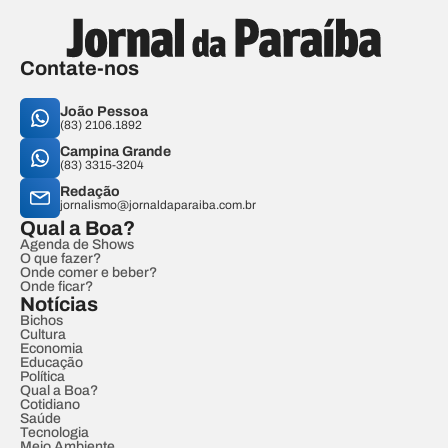
Contate-nos
João Pessoa
(83) 2106.1892
Campina Grande
(83) 3315-3204
Redação
jornalismo@jornaldaparaiba.com.br
Qual a Boa?
Agenda de Shows
O que fazer?
Onde comer e beber?
Onde ficar?
Notícias
Bichos
Cultura
Economia
Educação
Política
Qual a Boa?
Cotidiano
Saúde
Tecnologia
Meio Ambiente