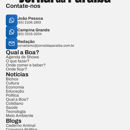
Contate-nos
João Pessoa
(83) 2106.1892
Campina Grande
(83) 3315-3204
Redação
jornalismo@jornaldaparaiba.com.br
Qual a Boa?
Agenda de Shows
O que fazer?
Onde comer e beber?
Onde ficar?
Notícias
Bichos
Cultura
Economia
Educação
Política
Qual a Boa?
Cotidiano
Saúde
Tecnologia
Meio Ambiente
Blogs
Caderno Animal
Conversa Política