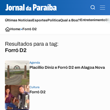
Entretenimento
Bl
Últimas Notícias
Esportes
Política
Qual a Boa?
Home
>
Forró D2
Resultados para a tag:
Forró D2
Agenda
Placillio Diniz e Forró D2 em Alagoa Nova
Cultura
Forró D2