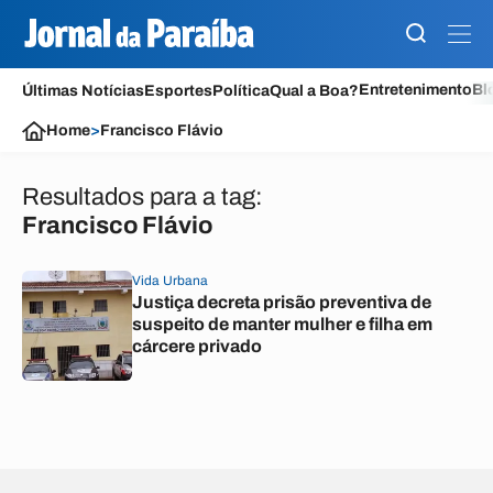
Entretenimento
Bl
Últimas Notícias
Esportes
Política
Qual a Boa?
Home
>
Francisco Flávio
Resultados para a tag:
Francisco Flávio
Vida Urbana
Justiça decreta prisão preventiva de
suspeito de manter mulher e filha em
cárcere privado