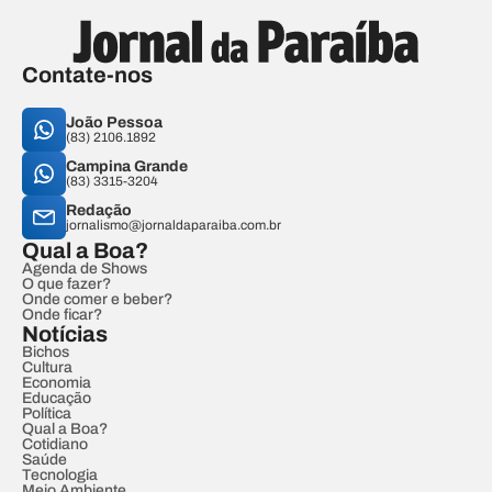
Contate-nos
João Pessoa
(83) 2106.1892
Campina Grande
(83) 3315-3204
Redação
jornalismo@jornaldaparaiba.com.br
Qual a Boa?
Agenda de Shows
O que fazer?
Onde comer e beber?
Onde ficar?
Notícias
Bichos
Cultura
Economia
Educação
Política
Qual a Boa?
Cotidiano
Saúde
Tecnologia
Meio Ambiente