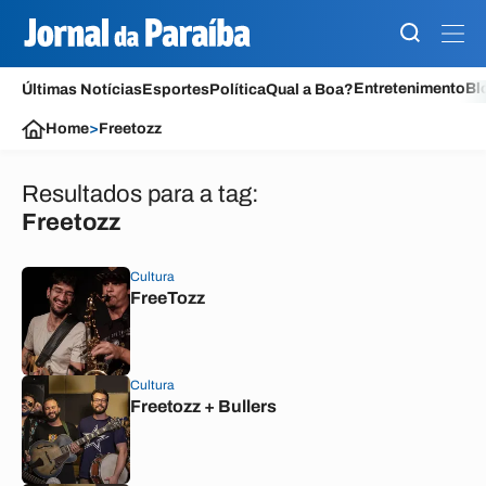
Entretenimento
Bl
Últimas Notícias
Esportes
Política
Qual a Boa?
Home
>
Freetozz
Resultados para a tag:
Freetozz
Cultura
FreeTozz
Cultura
Freetozz + Bullers