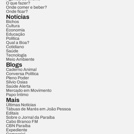
O que fazer?
Onde comer e beber?
Onde ficar?
Notícias
Bichos
Cultura
Economia
Educação
Política
Qual a Boa?
Cotidiano
Saúde
Tecnologia
Meio Ambiente
Blogs
Caderno Animal
Conversa Política
Pleno Poder
Sílvio Osias
Saúde Alerta
Mercado em Movimento
Papo Íntimo
Mais
Últimas Notícias
Tábuas de Marés em João Pessoa
Editais
Sobre o Jornal da Paraíba
Cabo Branco FM
CBN Paraíba
Expediente