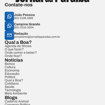
Contate-nos
João Pessoa
(83) 2106.1892
Campina Grande
(83) 3315-3204
Redação
jornalismo@jornaldaparaiba.com.br
Qual a Boa?
Agenda de Shows
O que fazer?
Onde comer e beber?
Onde ficar?
Notícias
Bichos
Cultura
Economia
Educação
Política
Qual a Boa?
Cotidiano
Saúde
Tecnologia
Meio Ambiente
Blogs
Caderno Animal
Conversa Política