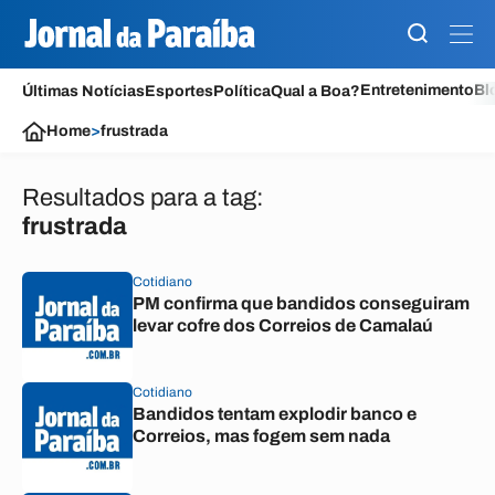
Entretenimento
Bl
Últimas Notícias
Esportes
Política
Qual a Boa?
Home
>
frustrada
Resultados para a tag:
frustrada
Cotidiano
PM confirma que bandidos conseguiram
levar cofre dos Correios de Camalaú
Cotidiano
Bandidos tentam explodir banco e
Correios, mas fogem sem nada