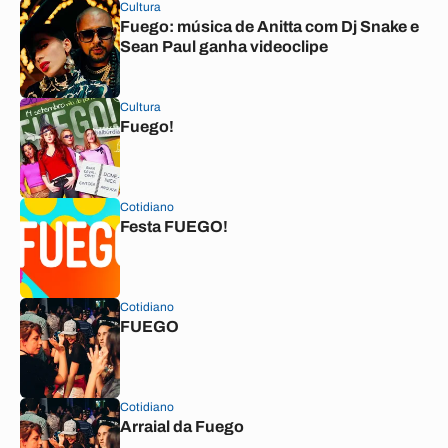
Cultura
Fuego: música de Anitta com Dj Snake e
Sean Paul ganha videoclipe
Cultura
Fuego!
Cotidiano
Festa FUEGO!
Cotidiano
FUEGO
Cotidiano
Arraial da Fuego