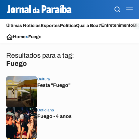
Entretenimento
Bl
Últimas Notícias
Esportes
Política
Qual a Boa?
Home
>
Fuego
Resultados para a tag:
Fuego
Cultura
Festa "Fuego"
Cotidiano
Fuego - 4 anos