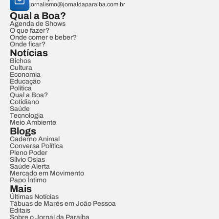
jornalismo@jornaldaparaiba.com.br
Qual a Boa?
Agenda de Shows
O que fazer?
Onde comer e beber?
Onde ficar?
Notícias
Bichos
Cultura
Economia
Educação
Política
Qual a Boa?
Cotidiano
Saúde
Tecnologia
Meio Ambiente
Blogs
Caderno Animal
Conversa Política
Pleno Poder
Sílvio Osias
Saúde Alerta
Mercado em Movimento
Papo Íntimo
Mais
Últimas Notícias
Tábuas de Marés em João Pessoa
Editais
Sobre o Jornal da Paraíba