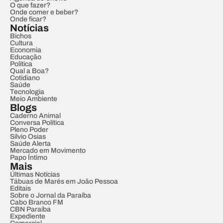
O que fazer?
Onde comer e beber?
Onde ficar?
Notícias
Bichos
Cultura
Economia
Educação
Política
Qual a Boa?
Cotidiano
Saúde
Tecnologia
Meio Ambiente
Blogs
Caderno Animal
Conversa Política
Pleno Poder
Sílvio Osias
Saúde Alerta
Mercado em Movimento
Papo Íntimo
Mais
Últimas Notícias
Tábuas de Marés em João Pessoa
Editais
Sobre o Jornal da Paraíba
Cabo Branco FM
CBN Paraíba
Expediente