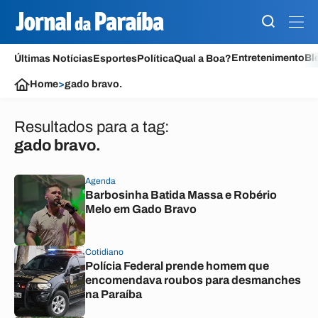
Entretenimento
Bl
Últimas Notícias
Esportes
Política
Qual a Boa?
Home
>
gado bravo.
Resultados para a tag:
gado bravo.
Agenda
Barbosinha Batida Massa e Robério
Melo em Gado Bravo
Cotidiano
Polícia Federal prende homem que
encomendava roubos para desmanches
na Paraíba