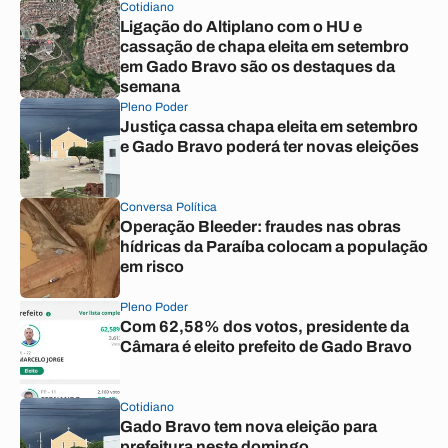
Cotidiano
Ligação do Altiplano com o HU e
cassação de chapa eleita em setembro
em Gado Bravo são os destaques da
semana
Pleno Poder
Justiça cassa chapa eleita em setembro
e Gado Bravo poderá ter novas eleições
Conversa Política
Operação Bleeder: fraudes nas obras
hídricas da Paraíba colocam a população
em risco
Pleno Poder
Com 62,58% dos votos, presidente da
Câmara é eleito prefeito de Gado Bravo
Cotidiano
Gado Bravo tem nova eleição para
prefeitura neste domingo