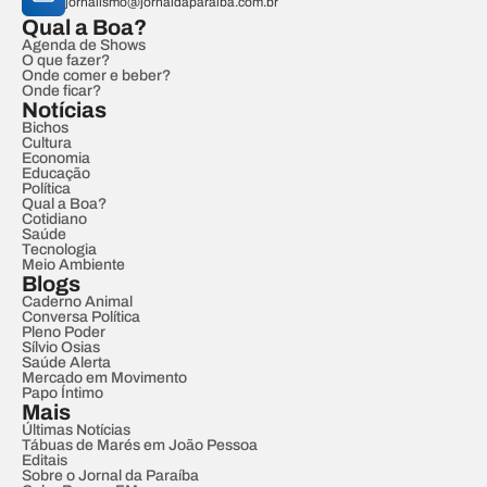
jornalismo@jornaldaparaiba.com.br
Qual a Boa?
Agenda de Shows
O que fazer?
Onde comer e beber?
Onde ficar?
Notícias
Bichos
Cultura
Economia
Educação
Política
Qual a Boa?
Cotidiano
Saúde
Tecnologia
Meio Ambiente
Blogs
Caderno Animal
Conversa Política
Pleno Poder
Sílvio Osias
Saúde Alerta
Mercado em Movimento
Papo Íntimo
Mais
Últimas Notícias
Tábuas de Marés em João Pessoa
Editais
Sobre o Jornal da Paraíba