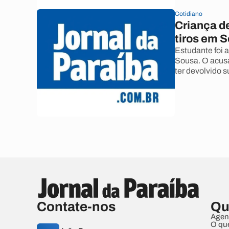
Cotidiano
Criança d
tiros em 
Estudante foi 
Sousa. O acusa
ter devolvido s
Contate-nos
Qu
Agen
O qu