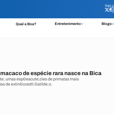
Siga 
Siga 
Entretenimento
Blogs
Qual a Boa?
e macaco de espécie rara nasce na Bica
e; umas esp&eacute;cies de primatas mais
s de extin&ccedil;&atilde;o.