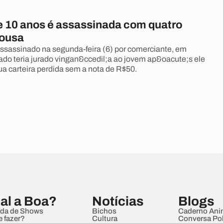
e 10 anos é assassinada com quatro
Sousa
assassinado na segunda-feira (6) por comerciante, em
do teria jurado vingan&ccedil;a ao jovem ap&oacute;s ele
ua carteira perdida sem a nota de R$50.
al a Boa?
Notícias
Blogs
da de Shows
Bichos
Caderno Ani
e fazer?
Cultura
Conversa Pol