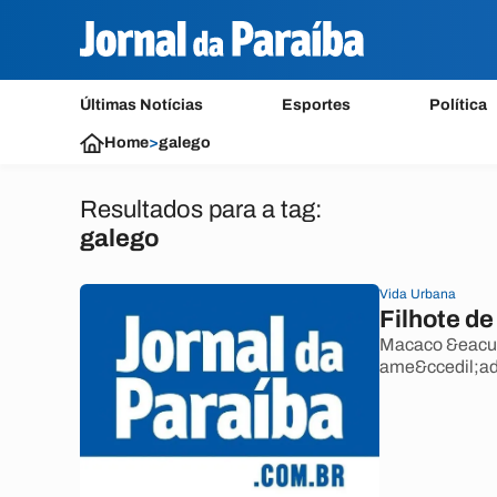
Últimas Notícias
Esportes
Política
Home
>
galego
Resultados para a tag:
galego
Vida Urbana
Filhote d
Macaco &eacut
ame&ccedil;ada