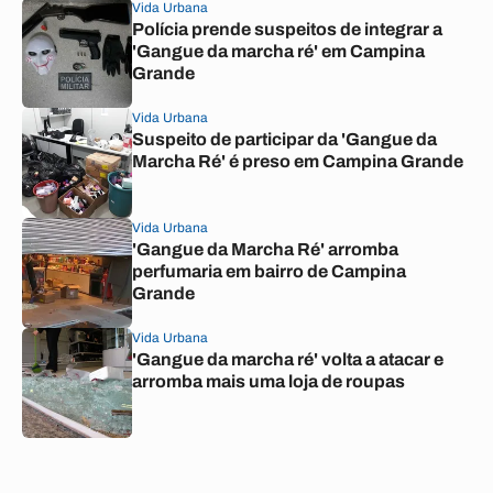
Vida Urbana
Polícia prende suspeitos de integrar a
'Gangue da marcha ré' em Campina
Grande
Vida Urbana
Suspeito de participar da 'Gangue da
Marcha Ré' é preso em Campina Grande
Vida Urbana
'Gangue da Marcha Ré' arromba
perfumaria em bairro de Campina
Grande
Vida Urbana
'Gangue da marcha ré' volta a atacar e
arromba mais uma loja de roupas