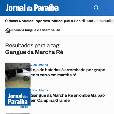
Entretenimento
Bl
Últimas Notícias
Esportes
Política
Qual a Boa?
Home
>
Gangue da Marcha Ré
Resultados para a tag:
Gangue da Marcha Ré
Vida Urbana
Loja de baterias é arrombada por grupo
com carro em marcha ré
Vida Urbana
Gangue da Marcha Ré arromba Galpão
em Campina Grande