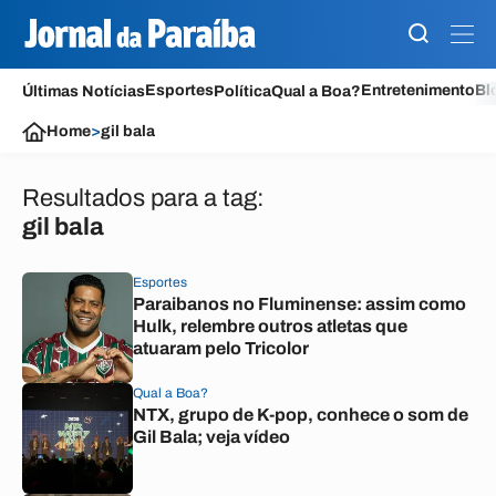
Esportes
Entretenimento
Bl
Últimas Notícias
Política
Qual a Boa?
Home
>
gil bala
Resultados para a tag:
gil bala
Esportes
Paraibanos no Fluminense: assim como
Hulk, relembre outros atletas que
atuaram pelo Tricolor
Qual a Boa?
NTX, grupo de K-pop, conhece o som de
Gil Bala; veja vídeo