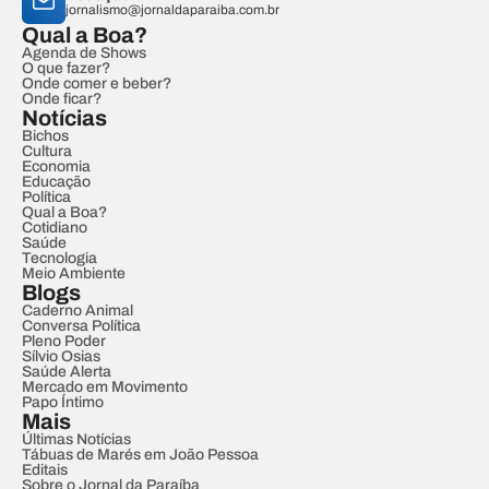
jornalismo@jornaldaparaiba.com.br
Qual a Boa?
Agenda de Shows
O que fazer?
Onde comer e beber?
Onde ficar?
Notícias
Bichos
Cultura
Economia
Educação
Política
Qual a Boa?
Cotidiano
Saúde
Tecnologia
Meio Ambiente
Blogs
Caderno Animal
Conversa Política
Pleno Poder
Sílvio Osias
Saúde Alerta
Mercado em Movimento
Papo Íntimo
Mais
Últimas Notícias
Tábuas de Marés em João Pessoa
Editais
Sobre o Jornal da Paraíba