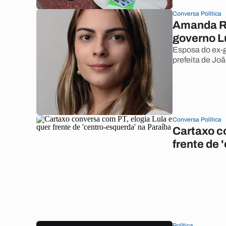
Conversa Política
Amanda Ro
governo L
Esposa do ex-g
prefeita de Jo
Conversa Política
Cartaxo c
frente de 
Política