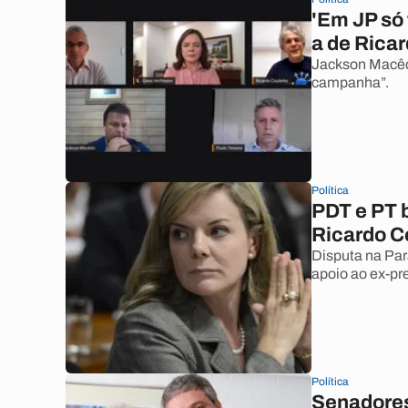
'Em JP só
a de Ricar
Jackson Macêdo
campanha”.
Política
PDT e PT 
Ricardo C
Disputa na Par
apoio ao ex-pr
Política
Senadores