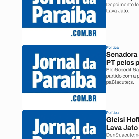
Depoimento foi
Lava Jato.
Política
Senadora 
PT pelos 
Elei&ccedil;&a
partido com a 
pa&iacute;s.
Política
Gleisi Ho
Lava Jato
Den&uacute;nci