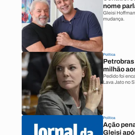
nome par
Gleisi Hoffman
mudança.
Política
Petrobras
milhão ao
Pedido foi enc
Lava Jato no S
Política
Ação penal
Gleisi ap