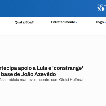
Siga 
Siga 
Entretenimento
Blogs
Qual a Boa?
tecipa apoio a Lula e 'constrange'
a base de João Azevêdo
 Assembleia manteve encontro com Gleisi Hoffmann