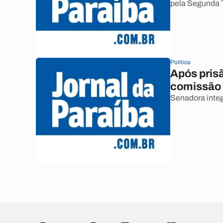
pela Segunda 
Política
Após prisã
comissão
Senadora integ