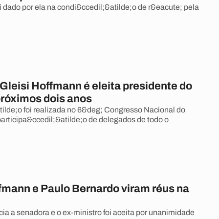
 dado por ela na condi&ccedil;&atilde;o de r&eacute; pela
Gleisi Hoffmann é eleita presidente do
próximos dois anos
tilde;o foi realizada no 6&deg; Congresso Nacional do
participa&ccedil;&atilde;o de delegados de todo o
ffmann e Paulo Bernardo viram réus na
a a senadora e o ex-ministro foi aceita por unanimidade