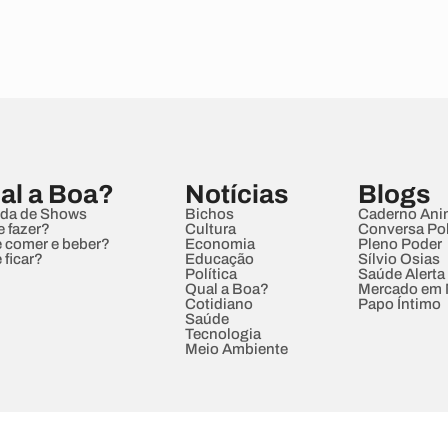
al a Boa?
Notícias
Blogs
da de Shows
Bichos
Caderno Ani
e fazer?
Cultura
Conversa Pol
 comer e beber?
Economia
Pleno Poder
 ficar?
Educação
Sílvio Osias
Política
Saúde Alerta
Qual a Boa?
Mercado em
Cotidiano
Papo Íntimo
Saúde
Tecnologia
Meio Ambiente