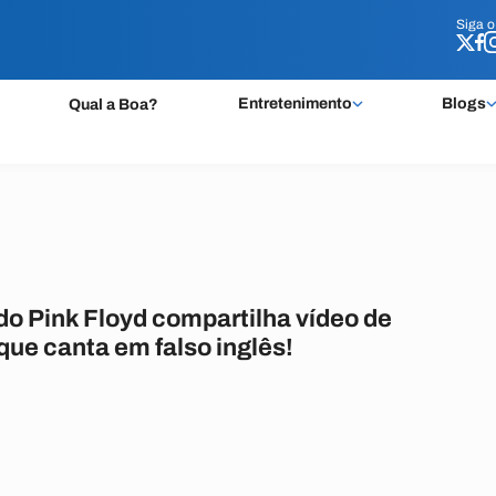
Siga 
Siga 
Entretenimento
Blogs
Qual a Boa?
do Pink Floyd compartilha vídeo de
 que canta em falso inglês!