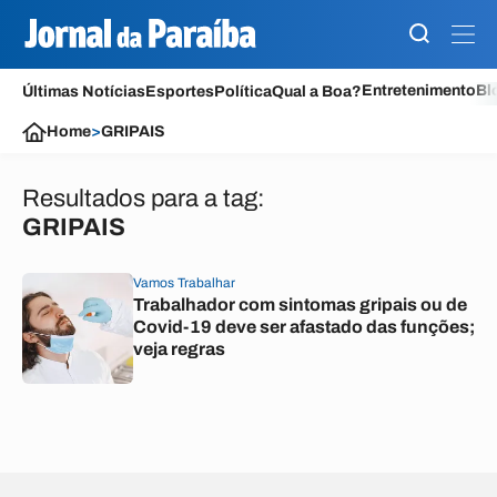
Entretenimento
Bl
Últimas Notícias
Esportes
Política
Qual a Boa?
Home
>
GRIPAIS
Resultados para a tag:
GRIPAIS
Vamos Trabalhar
Trabalhador com sintomas gripais ou de
Covid-19 deve ser afastado das funções;
veja regras