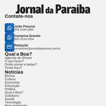
Contate-nos
João Pessoa
(83) 2106.1892
Campina Grande
(83) 3315-3204
Redação
jornalismo@jornaldaparaiba.com.br
Qual a Boa?
Agenda de Shows
O que fazer?
Onde comer e beber?
Onde ficar?
Notícias
Bichos
Cultura
Economia
Educação
Política
Qual a Boa?
Cotidiano
Saúde
Tecnologia
Meio Ambiente