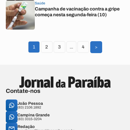
Saúde
Campanha de vacinação contra a gripe
começa nesta segunda-feira (10)
1
2
3
...
4
>
Contate-nos
João Pessoa
(83) 2106.1892
Campina Grande
(83) 3315-3204
Redação