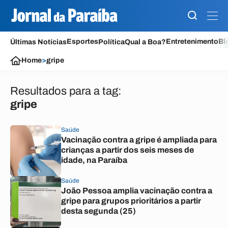
Esportes
Entretenimento
Bl
Últimas Notícias
Política
Qual a Boa?
Home
>
gripe
Resultados para a tag:
gripe
Saúde
Vacinação contra a gripe é ampliada para
crianças a partir dos seis meses de
idade, na Paraíba
Saúde
João Pessoa amplia vacinação contra a
gripe para grupos prioritários a partir
desta segunda (25)