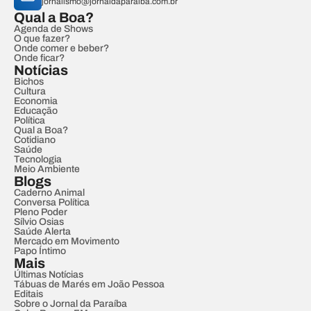
jornalismo@jornaldaparaiba.com.br
Qual a Boa?
Agenda de Shows
O que fazer?
Onde comer e beber?
Onde ficar?
Notícias
Bichos
Cultura
Economia
Educação
Política
Qual a Boa?
Cotidiano
Saúde
Tecnologia
Meio Ambiente
Blogs
Caderno Animal
Conversa Política
Pleno Poder
Sílvio Osias
Saúde Alerta
Mercado em Movimento
Papo Íntimo
Mais
Últimas Notícias
Tábuas de Marés em João Pessoa
Editais
Sobre o Jornal da Paraíba