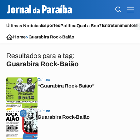
Esportes
Entretenimento
Bl
Últimas Notícias
Política
Qual a Boa?
Home
>
Guarabira Rock-Baião
Resultados para a tag:
Guarabira Rock-Baião
Cultura
“Guarabira Rock-Baião”
Cultura
Guarabira Rock-Baião