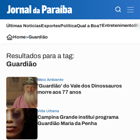
Entretenimento
Bl
Últimas Notícias
Esportes
Política
Qual a Boa?
Home
>
Guardião
Resultados para a tag:
Guardião
Meio Ambiente
'Guardião' do Vale dos Dinossauros
morre aos 77 anos
Vida Urbana
Campina Grande institui programa
Guardião Maria da Penha