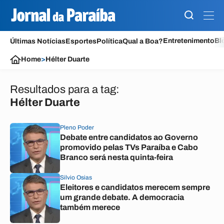
Entretenimento
Bl
Últimas Notícias
Esportes
Política
Qual a Boa?
Home
>
Hélter Duarte
Resultados para a tag:
Hélter Duarte
Pleno Poder
Debate entre candidatos ao Governo
promovido pelas TVs Paraíba e Cabo
Branco será nesta quinta-feira
Silvio Osias
Eleitores e candidatos merecem sempre
um grande debate. A democracia
também merece