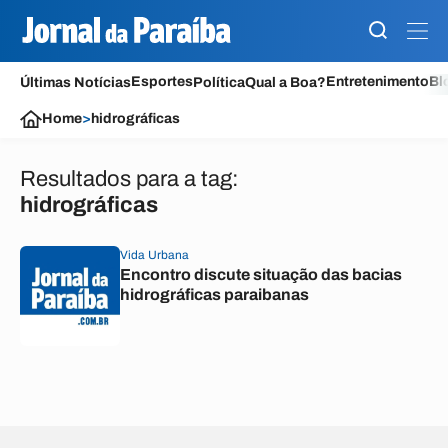
Esportes
Entretenimento
Bl
Últimas Notícias
Política
Qual a Boa?
Home
>
hidrográficas
Resultados para a tag:
hidrográficas
Vida Urbana
Encontro discute situação das bacias
hidrográficas paraibanas