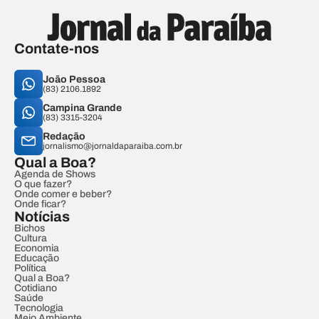
Contate-nos
João Pessoa
(83) 2106.1892
Campina Grande
(83) 3315-3204
Redação
jornalismo@jornaldaparaiba.com.br
Qual a Boa?
Agenda de Shows
O que fazer?
Onde comer e beber?
Onde ficar?
Notícias
Bichos
Cultura
Economia
Educação
Política
Qual a Boa?
Cotidiano
Saúde
Tecnologia
Meio Ambiente