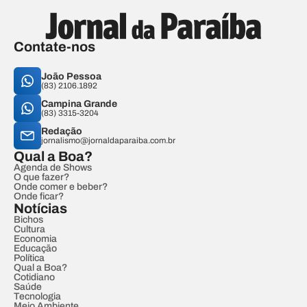
Contate-nos
João Pessoa
(83) 2106.1892
Campina Grande
(83) 3315-3204
Redação
jornalismo@jornaldaparaiba.com.br
Qual a Boa?
Agenda de Shows
O que fazer?
Onde comer e beber?
Onde ficar?
Notícias
Bichos
Cultura
Economia
Educação
Política
Qual a Boa?
Cotidiano
Saúde
Tecnologia
Meio Ambiente