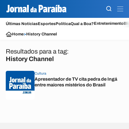
Entretenimento
Bl
Últimas Notícias
Esportes
Política
Qual a Boa?
Home
>
History Channel
Resultados para a tag:
History Channel
Cultura
Apresentador de TV cita pedra de Ingá
entre maiores mistérios do Brasil