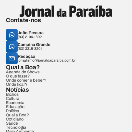
Contate-nos
João Pessoa
(83) 2106.1892
Campina Grande
(83) 3315-3204
Redação
jornalismo@jornaldaparaiba.com.br
Qual a Boa?
Agenda de Shows
O que fazer?
Onde comer e beber?
Onde ficar?
Notícias
Bichos
Cultura
Economia
Educação
Política
Qual a Boa?
Cotidiano
Saúde
Tecnologia
Meio Ambiente