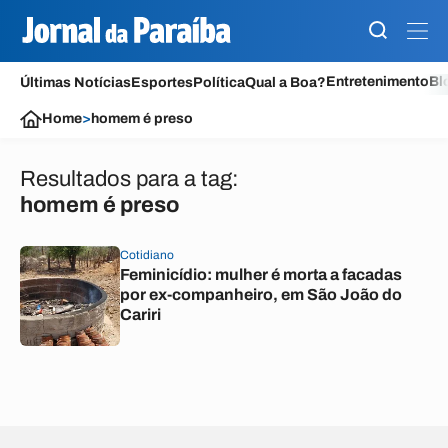
Entretenimento
Bl
Últimas Notícias
Esportes
Política
Qual a Boa?
Home
>
homem é preso
Resultados para a tag:
homem é preso
Cotidiano
Feminicídio: mulher é morta a facadas
por ex-companheiro, em São João do
Cariri