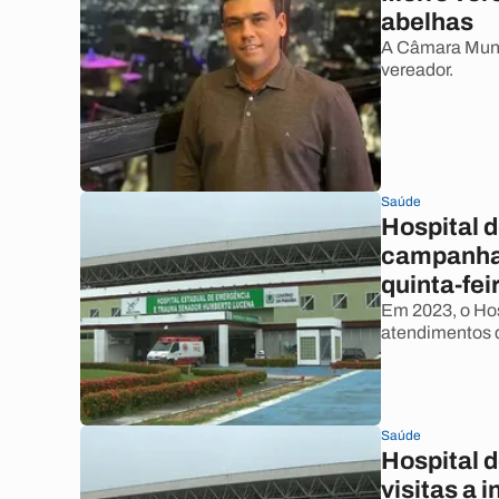
abelhas
A Câmara Munic
vereador.
Saúde
Hospital 
campanha 
quinta-feir
Em 2023, o Hos
atendimentos 
Saúde
Hospital 
visitas a 