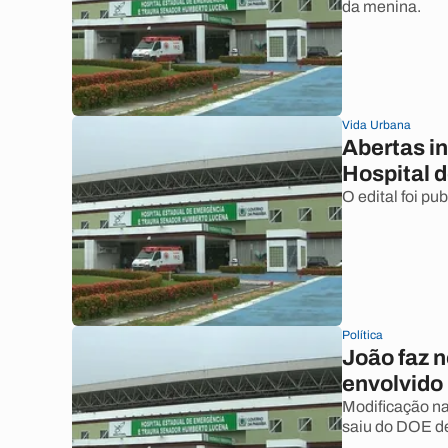
da menina.
Vida Urbana
Abertas i
Hospital 
O edital foi p
Política
João faz 
envolvido 
Modificação n
saiu do DOE de