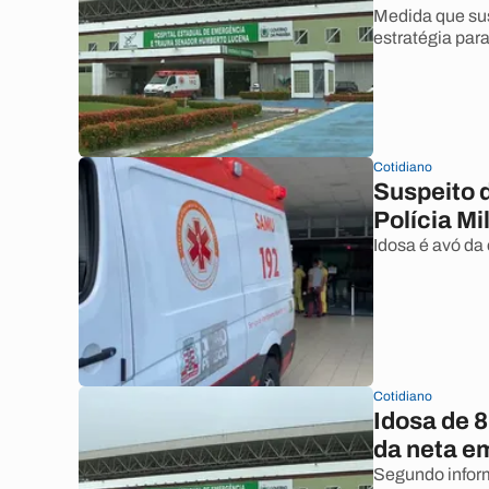
Medida que sus
estratégia par
Cotidiano
Suspeito d
Polícia Mi
Idosa é avó da
Cotidiano
Idosa de 
da neta e
Segundo inform