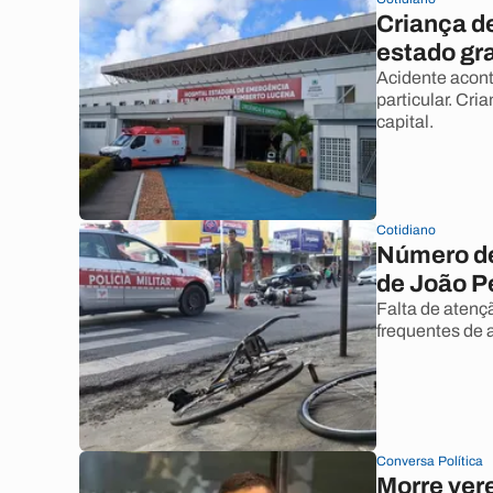
Criança d
estado gr
Acidente acont
particular. Cri
capital.
Cotidiano
Número de
de João P
Falta de atenç
frequentes de 
Conversa Política
Morre vere