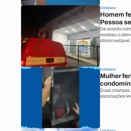
Cotidiano
Homem feri
Pessoa se
De acordo com
recebeu o ate
clínico estável.
Cotidiano
Mulher fe
condomíni
Duas crianças,
escoriações le
Cotidiano