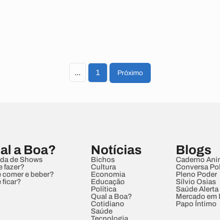
...
1
Próximo
al a Boa?
Notícias
Blogs
da de Shows
Bichos
Caderno Ani
e fazer?
Cultura
Conversa Pol
 comer e beber?
Economia
Pleno Poder
 ficar?
Educação
Sílvio Osias
Política
Saúde Alerta
Qual a Boa?
Mercado em
Cotidiano
Papo Íntimo
Saúde
Tecnologia