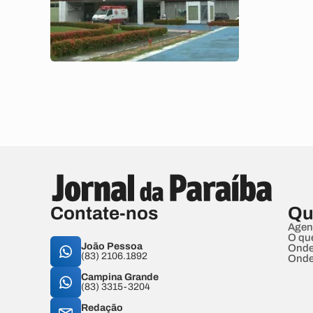
Contate-nos
Qu
Agen
O qu
João Pessoa
Onde
(83) 2106.1892
Onde
Campina Grande
(83) 3315-3204
Redação