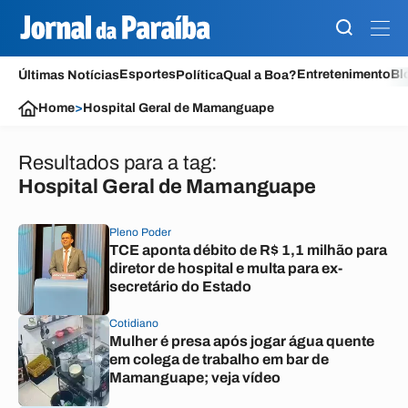
Esportes
Entretenimento
Bl
Últimas Notícias
Política
Qual a Boa?
Home
>
Hospital Geral de Mamanguape
Resultados para a tag:
Hospital Geral de Mamanguape
Pleno Poder
TCE aponta débito de R$ 1,1 milhão para
diretor de hospital e multa para ex-
secretário do Estado
Cotidiano
Mulher é presa após jogar água quente
em colega de trabalho em bar de
Mamanguape; veja vídeo