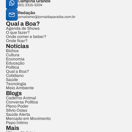
Campina Grande
(83) 3315-3204
Redação
jornalismo@jornaldaparaiba.com.br
Qual a Boa?
Agenda de Shows
O que fazer?
Onde comer e beber?
Onde ficar?
Notícias
Bichos
Cultura
Economia
Educação
Política
Qual a Boa?
Cotidiano
Saúde
Tecnologia
Meio Ambiente
Blogs
Caderno Animal
Conversa Política
Pleno Poder
Sílvio Osias
Saúde Alerta
Mercado em Movimento
Papo Íntimo
Mais