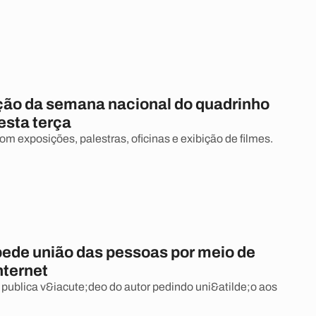
ção da semana nacional do quadrinho
sta terça
m exposições, palestras, oficinas e exibição de filmes.
pede união das pessoas por meio de
nternet
 publica v&iacute;deo do autor pedindo uni&atilde;o aos