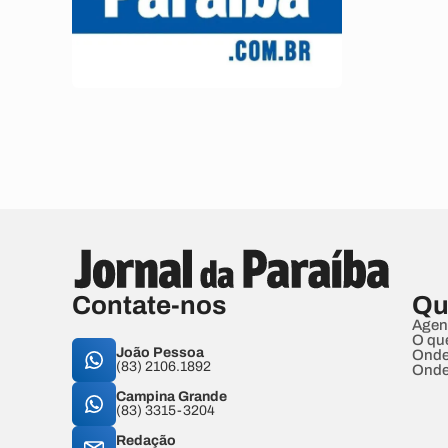
Contate-nos
Qu
Agen
O qu
João Pessoa
Onde
(83) 2106.1892
Onde
Campina Grande
(83) 3315-3204
Redação