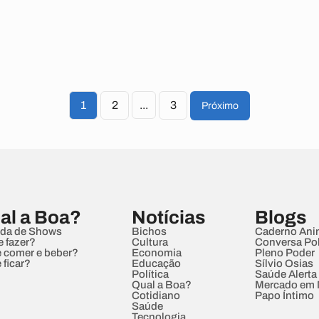
1
2
...
3
Próximo
al a Boa?
Notícias
Blogs
da de Shows
Bichos
Caderno Ani
e fazer?
Cultura
Conversa Pol
 comer e beber?
Economia
Pleno Poder
 ficar?
Educação
Sílvio Osias
Política
Saúde Alerta
Qual a Boa?
Mercado em
Cotidiano
Papo Íntimo
Saúde
Tecnologia