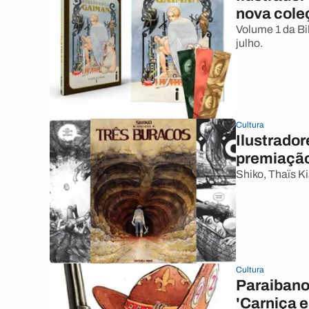
nova cole
Volume 1 da Bi
julho.
Cultura
Ilustrado
premiação
Shiko, Thaïs K
Cultura
Paraibano
'Carniça e