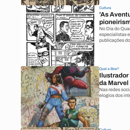
Cultura
'As Avent
pioneiris
No Dia do Quad
especialistas
publicações do
Qual a Boa?
Ilustrador
da Marvel
Nas redes soci
elogios dos int
Cultura