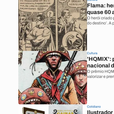
Flama: he
quase 60 
O herói criado
do destino’. A 
Cultura
'HQMIX': 
nacional 
O prêmio HQMIX
valorizar e pre
Cotidiano
Ilustrador