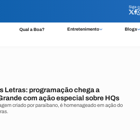
Siga 
Siga 
Entretenimento
Blogs
Qual a Boa?
s Letras: programação chega a
rande com ação especial sobre HQs
agem criado por paraibano, é homenageado em ação do
ras.