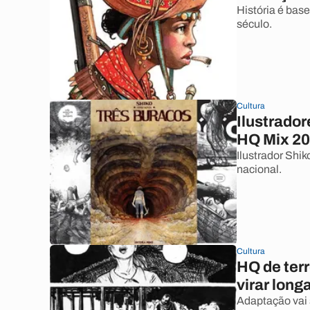
História é bas
século.
Cultura
Ilustrador
HQ Mix 2
Ilustrador Shi
nacional.
Cultura
HQ de terr
virar lon
Adaptação vai 