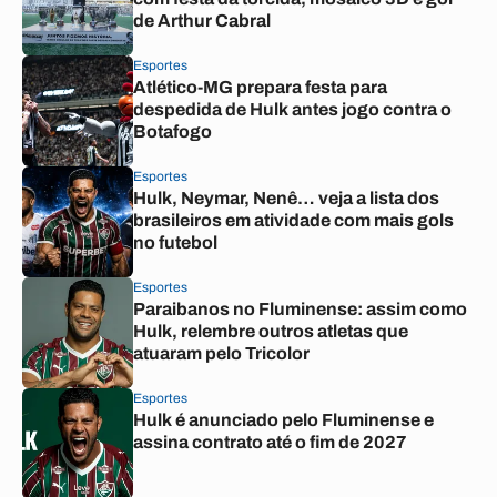
de Arthur Cabral
Esportes
Atlético-MG prepara festa para
despedida de Hulk antes jogo contra o
Botafogo
Esportes
Hulk, Neymar, Nenê… veja a lista dos
brasileiros em atividade com mais gols
no futebol
Esportes
Paraibanos no Fluminense: assim como
Hulk, relembre outros atletas que
atuaram pelo Tricolor
Esportes
Hulk é anunciado pelo Fluminense e
assina contrato até o fim de 2027