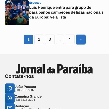
Esportes
Luis Henrique entra para grupo de
paraibanos campeões de ligas nacionais
da Europa; veja lista
1
2
3
...
4
>
Contate-nos
João Pessoa
(83) 2106.1892
Campina Grande
(83) 3315-3204
Redação