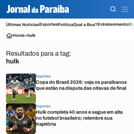
Esportes
Entretenimento
Bl
Últimas Notícias
Política
Qual a Boa?
Home
>
hulk
Resultados para a tag:
hulk
Esportes
Copa do Brasil 2026: veja os paraibanos
que estão na disputa das oitavas de final
Esportes
Hulk completa 40 anos e segue em alta
no futebol brasileiro; relembre sua
trajetória