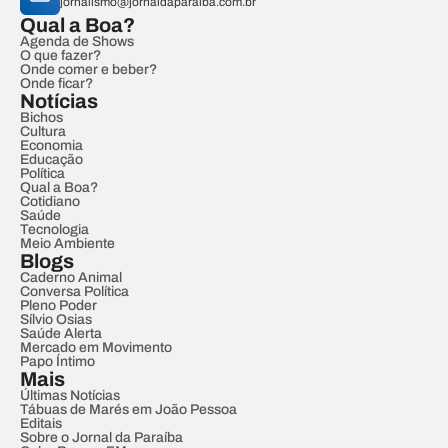
jornalismo@jornaldaparaiba.com.br
Qual a Boa?
Agenda de Shows
O que fazer?
Onde comer e beber?
Onde ficar?
Notícias
Bichos
Cultura
Economia
Educação
Política
Qual a Boa?
Cotidiano
Saúde
Tecnologia
Meio Ambiente
Blogs
Caderno Animal
Conversa Política
Pleno Poder
Sílvio Osias
Saúde Alerta
Mercado em Movimento
Papo Íntimo
Mais
Últimas Notícias
Tábuas de Marés em João Pessoa
Editais
Sobre o Jornal da Paraíba