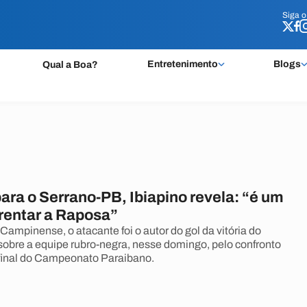
Siga 
Siga 
Entretenimento
Blogs
Qual a Boa?
ara o Serrano-PB, Ibiapino revela: “é um
frentar a Raposa”
ampinense, o atacante foi o autor do gol da vitória do
sobre a equipe rubro-negra, nesse domingo, pelo confronto
final do Campeonato Paraibano.