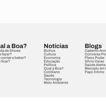
al a Boa?
Notícias
Blogs
da de Shows
Bichos
Caderno Ani
e fazer?
Cultura
Conversa Pol
 comer e beber?
Economia
Pleno Poder
 ficar?
Educação
Sílvio Osias
Política
Saúde Alerta
Qual a Boa?
Mercado em
Cotidiano
Papo Íntimo
Saúde
Tecnologia
Meio Ambiente