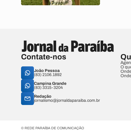
Contate-nos
Qu
Agen
O qu
João Pessoa
Onde
(83) 2106.1892
Onde
Campina Grande
(83) 3315-3204
Redação
jornalismo@jornaldaparaiba.com.br
© REDE PARAÍBA DE COMUNICAÇÃO